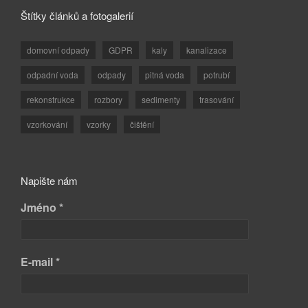
Štítky článků a fotogalerií
domovní odpady
GDPR
kaly
kanalizace
odpadní voda
odpady
pitná voda
potrubí
rekonstrukce
rozbory
sedimenty
trasování
vzorkování
vzorky
čištění
Napište nám
Jméno *
E-mail *