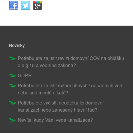
Novinky
Potřebujete zajistit revizi domovní ČOV na ohlášku
dle § 15 a vodního zákona?
GDPR
Potřebujete zajistit rozbor pitných / odpadních vod
nebo sedimentů a kalů?
Potřebujete vyčistit neodtékající domovní
kanalizaci nebo zanesený hlavní řád?
Nevíte, kudy Vám vede kanalizace?